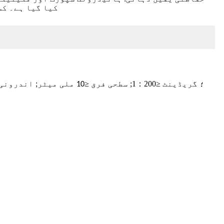
کیا گیا ہے۔ کس
15MPa؛ گریڈینٹ ≤
200
：
1
; سطحی فرق ≤
; اندرونی
10 ملی میٹر