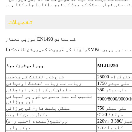
ف دستی نچلی دستک کو موڑ کر نیچے اتارا جا سکتا ہے۔
تفصیلات
یورپی معیار EN1493 کے مطابق
سے دور رہیں۔
گراؤنڈ کی ضرورت: کمپریشن طاقت≥
MLDJ250
پیرامیٹرز
/ موڈ
25000 کلوگرام
شرح شدہ لفٹنگ کی صلاحیت
1750 ملی میٹر
زیادہ سے زیادہ لفٹنگ اونچائی
350 ملی میٹر
سامان کی کم از کم اونچائی
تنصیب کے بعد مجموعی طور پر لمبائی
7000/8000/9000
اور چوڑائی
750 ملی میٹر
سنگل پلیٹ فارم کی چوڑائی
≤120 سیکنڈ
مکمل عروج کا وقت
وولٹیج (متعدد اختیارات)
7.5 کلو واٹ
موٹر پاور