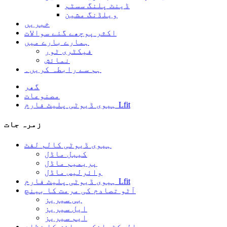
ڈینٹ پلنگ سسٹم
ویلڈنگ مشین
خبریں
اکثر پوچھے گئے سوالات
ہمارے بارے میں
فیکٹری ٹور
نمائش
ہم سے رابطہ کریں۔
گھر
مصنوعات
ہیوی ڈیوٹی پلیٹ فارم Lfit
زمرہ جات
ہیوی ڈیوٹی کالم لفٹ
کیبل ماڈل
پریمیم ماڈل
وائرلیس ماڈل
ہیوی ڈیوٹی پلیٹ فارم Lfit
آٹو تصادم کی مرمت کا بینچ
بی سیریز
ایل سیریز
ایم سیریز
الیکٹرانک پیمائش کا نظام