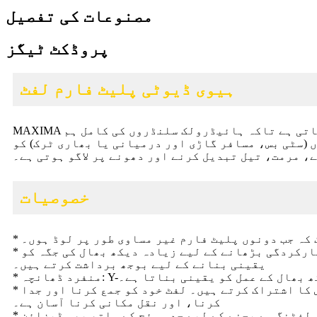
مصنوعات کی تفصیل
پروڈکٹ ٹیگز
ہیوی ڈیوٹی پلیٹ فارم لفٹ
MAXIMA ہیوی ڈیوٹی پلیٹ فارم لفٹ ہائیڈرولک عمودی لفٹنگ سسٹم اور ہائی پریزیشن بیلنس کنٹرول ڈیوائس کو اپناتی ہے تاکہ ہائیڈرولک سلنڈروں کی کامل ہم
(سٹی بس، مسافر گاڑی اور درمیانی یا بھاری ٹرک) کو
 مرمت، تیل تبدیل کرنے اور دھونے پر لاگو ہوتی ہے۔
خصوصیات
ک کہ جب دونوں پلیٹ فارم غیر مساوی طور پر لوڈ ہوں۔
* ہیومن انجینئرنگ: دو پلیٹ فارمز لفٹ کے نیچے مرمت کے آلات کو منتقل کرنے، آپریشن کی طاقت کو کم کرنے اور کارکردگی بڑھانے کے لیے زیادہ دیکھ بھال کی جگہ کو
یقینی بنانے کے لیے بوجھ برداشت کرتے ہیں۔
ظ دیکھ بھال کے عمل کو یقینی بناتا ہے۔
* اعلی لاگت کی تاثیر: الیکٹرانک اور ہائیڈرولک کنٹرول سسٹم کم قیمت کے ساتھ ایک حرکت پذیر کنٹرول باکس کا اشتراک کرتے ہیں۔ لفٹ خود کو جمع کرنا اور جدا
کرنا، اور نقل مکانی کرنا آسان ہے۔
* حفاظتی یقین دہانی: ہائیڈرولک سپورٹ اور مکینیکل لاک حفاظتی آپریشن کی ضمانت دیتا ہے۔ اسے حد سے زیادہ لفٹنگ سے بچنے کے لیے حد سوئچ کے ساتھ بھی ڈیزائن