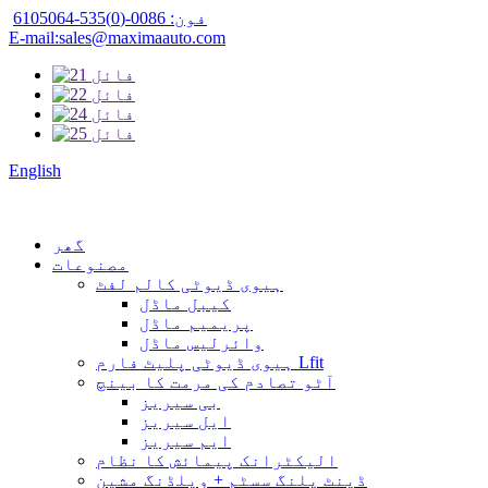
فون: 0086-(0)535-6105064
E-mail:sales@maximaauto.com
English
گھر
مصنوعات
ہیوی ڈیوٹی کالم لفٹ
کیبل ماڈل
پریمیم ماڈل
وائرلیس ماڈل
ہیوی ڈیوٹی پلیٹ فارم Lfit
آٹو تصادم کی مرمت کا بینچ
بی سیریز
ایل سیریز
ایم سیریز
الیکٹرانک پیمائش کا نظام
ڈینٹ پلنگ سسٹم + ویلڈنگ مشین