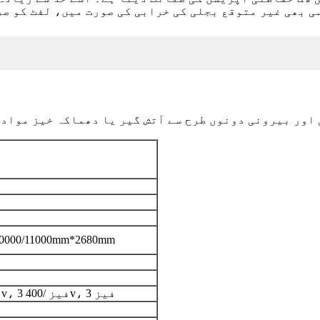
ی بھی غیر متوقع بجلی کی خرابی کی صورت میں، لفٹ کو صر
 اور بیرونی دونوں طرح سے آتش گیر یا دھماکہ خیز مواد 
/10000/11000mm*2680mm
220v، 3 فیز /380v، 3 فیز /400v، 3 فیز