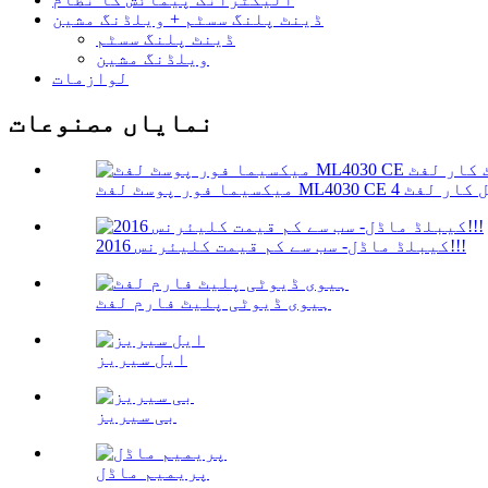
ڈینٹ پلنگ سسٹم + ویلڈنگ مشین
ڈینٹ پلنگ سسٹم
ویلڈنگ مشین
لوازمات
نمایاں مصنوعات
2016 کیبلڈ ماڈل- سب سے کم قیمت کلیئرنس!!!
ہیوی ڈیوٹی پلیٹ فارم لفٹ
ایل سیریز
بی سیریز
پریمیم ماڈل