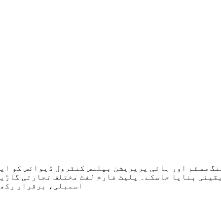
قینی بنایا جاسکے۔ پلیٹ فارم لفٹ مختلف تجارتی گاڑیو
اسمبلی، برقرار رکھنے