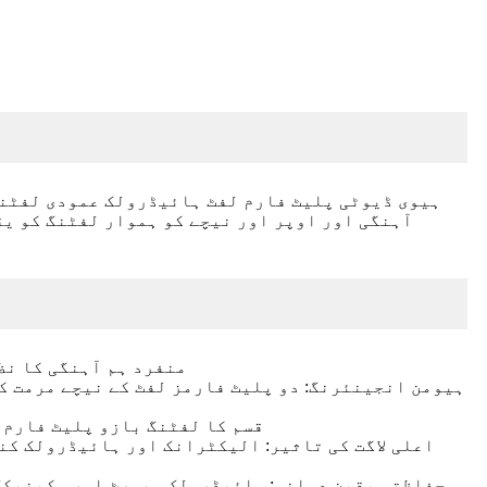
آہنگی اور اوپر اور نیچے کو ہموار لفٹنگ کو یق
* منفرد ہم آہنگی کا ن
* منفرد ڈھانچہ: Y-قسم کا لفٹنگ با