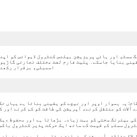
ینی بنایا جاسکے۔ پلیٹ فارم لفٹ مختلف تجارتی گاڑیوں 
اسمبلی، برقرار رکھنے،
ظام: یہ ہموار اوپر اور نیچے کو یقینی بناتا ہے یہاں ت
زو پلیٹ فارم کی بیئرنگ سختی کو بہت زیادہ بڑھاتا ہے اور محفو