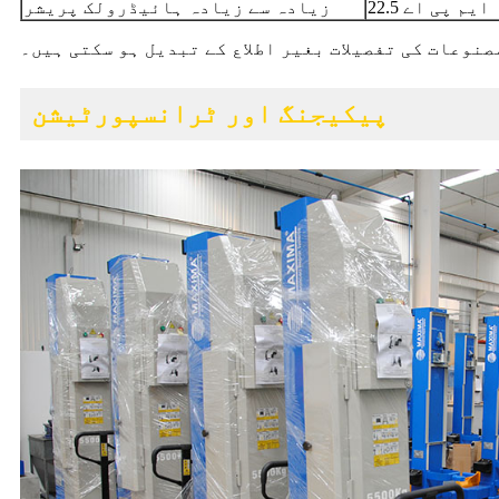
22.5 ایم پی اے
زیادہ سے زیادہ ہائیڈرولک پریشر
صنوعات کی تفصیلات بغیر اطلاع کے تبدیل ہو سکتی ہیں۔
پیکیجنگ اور ٹرانسپورٹیشن