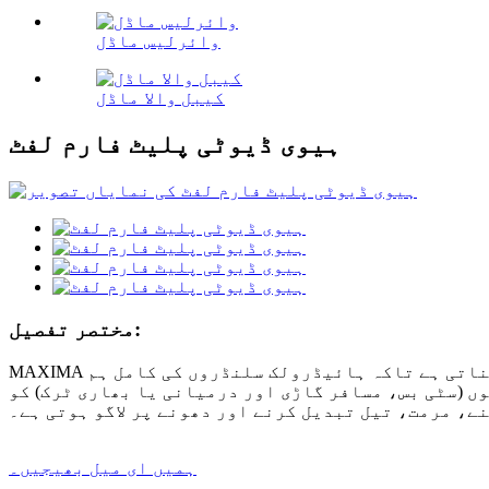
وائرلیس ماڈل
کیبل والا ماڈل
ہیوی ڈیوٹی پلیٹ فارم لفٹ
مختصر تفصیل:
MAXIMA ہیوی ڈیوٹی پلیٹ فارم لفٹ ہائیڈرولک عمودی لفٹنگ سسٹم اور ہائی پریزیشن بیلنس کنٹرول ڈیوائس کو اپناتی ہے تاکہ ہائیڈرولک سلنڈروں کی کامل ہم
ں (سٹی بس، مسافر گاڑی اور درمیانی یا بھاری ٹرک) کو
، مرمت، تیل تبدیل کرنے اور دھونے پر لاگو ہوتی ہے۔
ہمیں ای میل بھیجیں۔